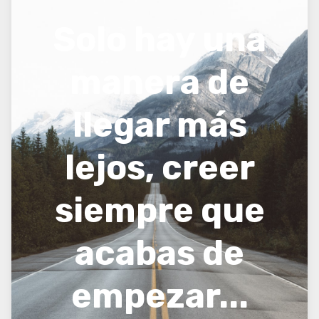
Solo hay una
manera de
llegar más
lejos, creer
siempre que
acabas de
empezar...